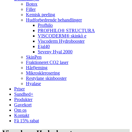
Botox
Filler
Kemisk peeling
Hudforbedrende behandlinger
Profhilo
PROFHILO® STRUCTURA
VISCODERM® skinkò e
Viscoderm Hydrobooster
Ejal40
Seveny Hyal 2000
SkinPen
Fraktioneret CO2 laser
Hårfjerning
Mikrosklerosering
Restylane skinbooster
Hyalase
Priser
Sundhed+
Produkter
Gavekort
Om os
Kontakt
Få 15% rabat