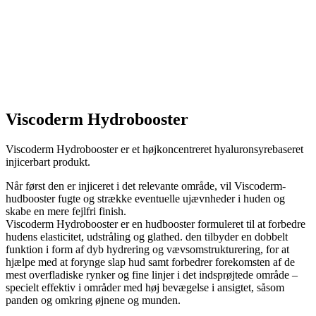
Viscoderm Hydrobooster
Viscoderm Hydrobooster er et højkoncentreret hyaluronsyrebaseret
injicerbart produkt.
Når først den er injiceret i det relevante område, vil Viscoderm-
hudbooster fugte og strække eventuelle ujævnheder i huden og
skabe en mere fejlfri finish.
Viscoderm Hydrobooster er en hudbooster formuleret til at forbedre
hudens elasticitet, udstråling og glathed. den tilbyder en dobbelt
funktion i form af dyb hydrering og vævsomstrukturering, for at
hjælpe med at forynge slap hud samt forbedrer forekomsten af ​​de
mest overfladiske rynker og fine linjer i det indsprøjtede område –
specielt effektiv i områder med høj bevægelse i ansigtet, såsom
panden og omkring øjnene og munden.