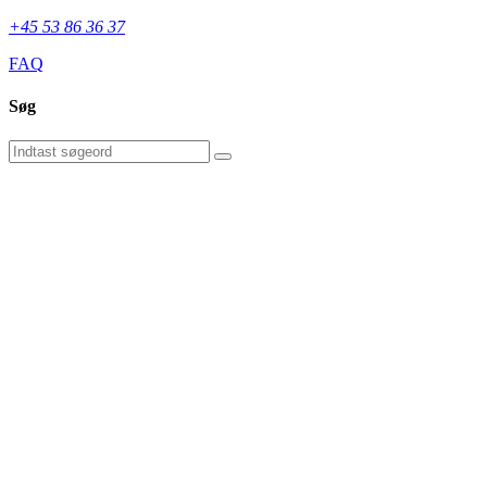
+45 53 86 36 37
FAQ
Søg