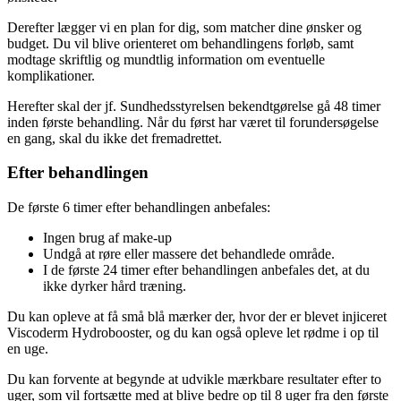
Derefter lægger vi en plan for dig, som matcher dine ønsker og
budget. Du vil blive orienteret om behandlingens forløb, samt
modtage skriftlig og mundtlig information om eventuelle
komplikationer.
Herefter skal der jf. Sundhedsstyrelsen bekendtgørelse gå 48 timer
inden første behandling. Når du først har været til forundersøgelse
en gang, skal du ikke det fremadrettet.
Efter behandlingen
De første 6 timer efter behandlingen anbefales:
Ingen brug af make-up
Undgå at røre eller massere det behandlede område.
I de første 24 timer efter behandlingen anbefales det, at du
ikke dyrker hård træning.
Du kan opleve at få små blå mærker der, hvor der er blevet injiceret
Viscoderm Hydrobooster, og du kan også opleve let rødme i op til
en uge.
Du kan forvente at begynde at udvikle mærkbare resultater efter to
uger, som vil fortsætte med at blive bedre op til 8 uger fra den første