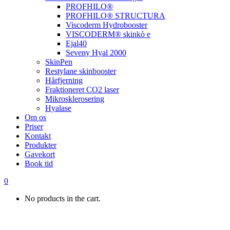
PROFHILO®
PROFHILO® STRUCTURA
Viscoderm Hydrobooster
VISCODERM® skinkò e
Ejal40
Seveny Hyal 2000
SkinPen
Restylane skinbooster
Hårfjerning
Fraktioneret CO2 laser
Mikrosklerosering
Hyalase
Om os
Priser
Kontakt
Produkter
Gavekort
Book tid
0
No products in the cart.