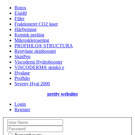
Botox
Ejal40
Filler
Fraktioneret CO2 laser
Hårfjerning
Kemisk peeling
Mikrosklerosering
PROFHILO® STRUCTURA
Restylane skinbooster
SkinPen
Viscoderm Hydrobooster
VISCODERM® skinkò e
Hyalase
Profhilo
Seveny Hyal 2000
Created & designed by
pretty websites
Login
Register