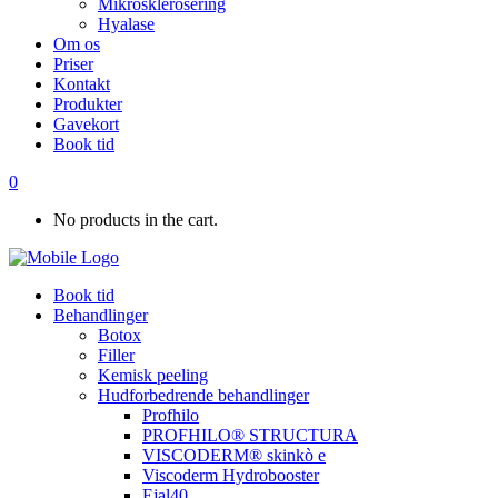
Mikrosklerosering
Hyalase
Om os
Priser
Kontakt
Produkter
Gavekort
Book tid
0
No products in the cart.
Book tid
Behandlinger
Botox
Filler
Kemisk peeling
Hudforbedrende behandlinger
Profhilo
PROFHILO® STRUCTURA
VISCODERM® skinkò e
Viscoderm Hydrobooster
Ejal40