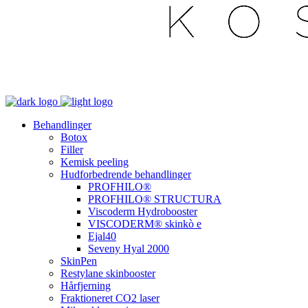
Behandlinger
Botox
Filler
Kemisk peeling
Hudforbedrende behandlinger
PROFHILO®
PROFHILO® STRUCTURA
Viscoderm Hydrobooster
VISCODERM® skinkò e
Ejal40
Seveny Hyal 2000
SkinPen
Restylane skinbooster
Hårfjerning
Fraktioneret CO2 laser