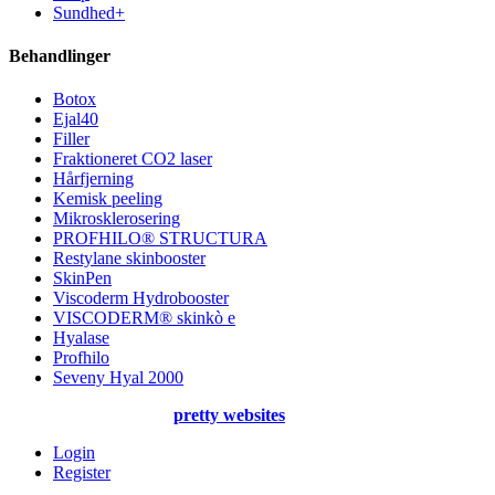
Sundhed+
Behandlinger
Botox
Ejal40
Filler
Fraktioneret CO2 laser
Hårfjerning
Kemisk peeling
Mikrosklerosering
PROFHILO® STRUCTURA
Restylane skinbooster
SkinPen
Viscoderm Hydrobooster
VISCODERM® skinkò e
Hyalase
Profhilo
Seveny Hyal 2000
Created & designed by
pretty websites
Login
Register