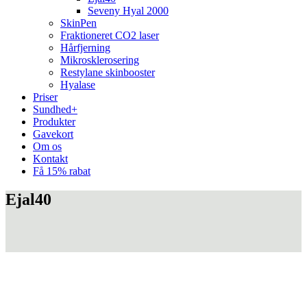
Seveny Hyal 2000
SkinPen
Fraktioneret CO2 laser
Hårfjerning
Mikrosklerosering
Restylane skinbooster
Hyalase
Priser
Sundhed+
Produkter
Gavekort
Om os
Kontakt
Få 15% rabat
Ejal40