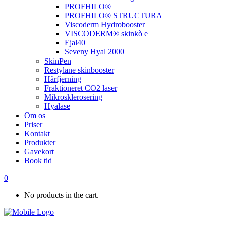
PROFHILO®
PROFHILO® STRUCTURA
Viscoderm Hydrobooster
VISCODERM® skinkò e
Ejal40
Seveny Hyal 2000
SkinPen
Restylane skinbooster
Hårfjerning
Fraktioneret CO2 laser
Mikrosklerosering
Hyalase
Om os
Priser
Kontakt
Produkter
Gavekort
Book tid
0
No products in the cart.