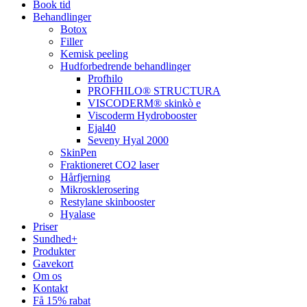
Book tid
Behandlinger
Botox
Filler
Kemisk peeling
Hudforbedrende behandlinger
Profhilo
PROFHILO® STRUCTURA
VISCODERM® skinkò e
Viscoderm Hydrobooster
Ejal40
Seveny Hyal 2000
SkinPen
Fraktioneret CO2 laser
Hårfjerning
Mikrosklerosering
Restylane skinbooster
Hyalase
Priser
Sundhed+
Produkter
Gavekort
Om os
Kontakt
Få 15% rabat