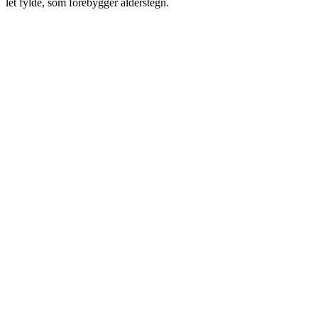
let fylde, som forebygger alderstegn.
Læs mere