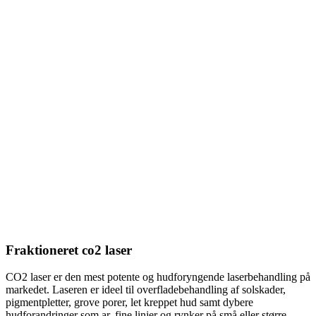
Fraktioneret co2 laser
CO2 laser er den mest potente og hudforyngende laserbehandling på
markedet. Laseren er ideel til overfladebehandling af solskader,
pigmentpletter, grove porer, let kreppet hud samt dybere
hudforandringer som ar, fine linjer og rynker på små eller større