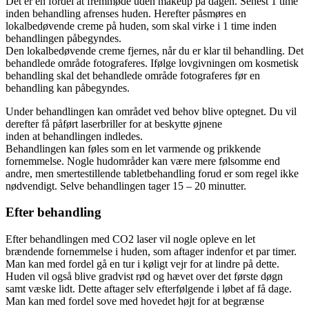
Det er en fordel at fremmøde uden makeup på dagen. Senest 1 time
inden behandling afrenses huden. Herefter påsmøres en
lokalbedøvende creme på huden, som skal virke i 1 time inden
behandlingen påbegyndes.
Den lokalbedøvende creme fjernes, når du er klar til behandling. Det
behandlede område fotograferes. Ifølge lovgivningen om kosmetisk
behandling skal det behandlede område fotograferes før en
behandling kan påbegyndes.
Under behandlingen kan området ved behov blive optegnet. Du vil
derefter få påført laserbriller for at beskytte øjnene
inden at behandlingen indledes.
Behandlingen kan føles som en let varmende og prikkende
fornemmelse. Nogle hudområder kan være mere følsomme end
andre, men smertestillende tabletbehandling forud er som regel ikke
nødvendigt. Selve behandlingen tager 15 – 20 minutter.
Efter behandling
Efter behandlingen med CO2 laser vil nogle opleve en let
brændende fornemmelse i huden, som aftager indenfor et par timer.
Man kan med fordel gå en tur i køligt vejr for at lindre på dette.
Huden vil også blive gradvist rød og hævet over det første døgn
samt væske lidt. Dette aftager selv efterfølgende i løbet af få dage.
Man kan med fordel sove med hovedet højt for at begrænse