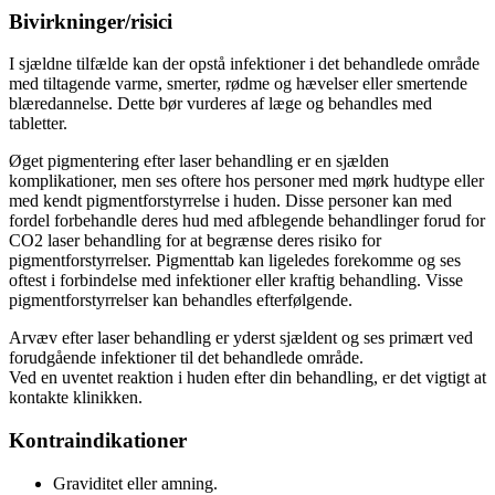
Bivirkninger/risici
I sjældne tilfælde kan der opstå infektioner i det behandlede område
med tiltagende varme, smerter, rødme og hævelser eller smertende
blæredannelse. Dette bør vurderes af læge og behandles med
tabletter.
Øget pigmentering efter laser behandling er en sjælden
komplikationer, men ses oftere hos personer med mørk hudtype eller
med kendt pigmentforstyrrelse i huden. Disse personer kan med
fordel forbehandle deres hud med afblegende behandlinger forud for
CO2 laser behandling for at begrænse deres risiko for
pigmentforstyrrelser. Pigmenttab kan ligeledes forekomme og ses
oftest i forbindelse med infektioner eller kraftig behandling. Visse
pigmentforstyrrelser kan behandles efterfølgende.
Arvæv efter laser behandling er yderst sjældent og ses primært ved
forudgående infektioner til det behandlede område.
Ved en uventet reaktion i huden efter din behandling, er det vigtigt at
kontakte klinikken.
Kontraindikationer
Graviditet eller amning.