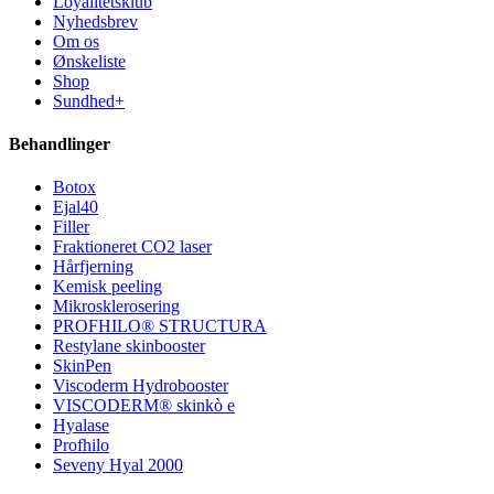
Loyalitetsklub
Nyhedsbrev
Om os
Ønskeliste
Shop
Sundhed+
Behandlinger
Botox
Ejal40
Filler
Fraktioneret CO2 laser
Hårfjerning
Kemisk peeling
Mikrosklerosering
PROFHILO® STRUCTURA
Restylane skinbooster
SkinPen
Viscoderm Hydrobooster
VISCODERM® skinkò e
Hyalase
Profhilo
Seveny Hyal 2000