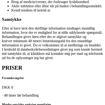
Brug af medicin/cremer, der forårsager lysfølsomhed.
Aktiv infektion eller åbne sår på huden i behandlingsområdet.
Kendt tendens til keloid ar.
Samtykke
Efter at have læst den skriftlige information modtages mundtlig
information, hvor der er mulighed for at stille uddybende spørgsmål.
Behandlingen gives først efter der er afgivet samtykke og
kræver minimum 48 timers betænkningstid fra den mundtlige
information er givet. Du er velkommen til at medbringe en bisidder.
I henhold til databeskyttelsesordningen giver jeg som kunde hermed
mit samtykke til, at klinikken må kontakte mig per mail og telefonisk
ud fra de oplysninger jeg har givet.
PRISER
Forundersøgelse
DKK 0
· 48 timer før behandling
Mindre områder omkring mund/øjne