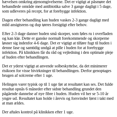
hævelsen omkring øjenomgivelserne. Det er vigtigt at påsmøre det
behandlede område med antibiotika salve 3 gange dagligt i 5 dage,
som udleveres på recept, for at forebygge infektion.
Dagen efter behandling kan huden vaskes 2-3 gange dagligt med
mild ansigtsrens og dup tørres forsigtigt efter behov.
Efter 2-3 dage danner huden små skorper, som føles ru i overfladen
og kan klø. Dette er ganske normalt forekommende og skorperne
løsner sig indenfor 4-6 dage. Det er vigtigt at tilføre fugt til huden i
denne fase og samtidig undgå at pille i huden for at forebygge
infektion. På klinikken får du råd og vejledning i den optimale pleje
af huden efter behandlingen.
Det er yderst vigtigt at anvende solbeskyttelse, da det minimerer
risikoen for visse bivirkninger til behandlingen. Derfor genoptages
brugen af solcreme efter 1 uge.
Helingen varer typisk op til 1 uge før at resultatet kan ses. Det fulde
resultat opnås 6 måneder efter sidste behandling grundet den
pågående dannelse af nye fibre i huden. Huden vil her se 5-10 år
yngre ud. Resultatet kan holde i årevis og forsvinder først i takt med
at man ældes.
Der aftales kontrol på klinikken efter 1 uge.