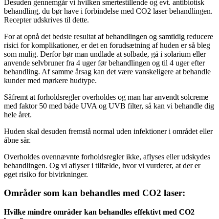
Desuden gennemgår vi hvilken smertestillende og evt. antibiotisk
behandling, du bør have i forbindelse med CO2 laser behandlingen.
Recepter udskrives til dette.
For at opnå det bedste resultat af behandlingen og samtidig reducere
risici for komplikationer, er det en forudsætning af huden er så bleg
som mulig. Derfor bør man undlade at solbade, gå i solarium eller
anvende selvbruner fra 4 uger før behandlingen og til 4 uger efter
behandling. Af samme årsag kan det være vanskeligere at behandle
kunder med mørkere hudtype.
Såfremt at forholdsregler overholdes og man har anvendt solcreme
med faktor 50 med både UVA og UVB filter, så kan vi behandle dig
hele året.
Huden skal desuden fremstå normal uden infektioner i området eller
åbne sår.
Overholdes ovennævnte forholdsregler ikke, aflyses eller udskydes
behandlingen. Og vi aflyser i tilfælde, hvor vi vurderer, at der er
øget risiko for bivirkninger.
Områder som kan behandles med CO2 laser:
Hvilke mindre områder kan behandles effektivt med CO2