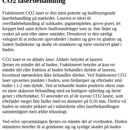
CO2 laserbehandling
Fraktioneret CO2 laser er den mest potente og hudforyngende
laserbehandling på markedet. Laseren er ideel til
overfladebehandling af solskader, pigmentpletter, grove porer, let
kreppet hud samt dybere hudforandringer som ar, fine linjer og
rynker på små eller større områder. Derudover er den særligt
velegnet til at reducere ujævnheder i huden og give en glattere og
fastere hudtekstur og skabe en smukkere og mere ensfarvet glød i
huden.
CO2 laser er en ablativ laser. Ablativ betyder at laseren
fjerner en mindre del af huden. Fraktioneret betyder at kun en
mindre del eller fraktion af huden behandles direkte af laseren,
hvorimod størstedelen ikke behandles direkte. Ved fraktioneret CO2
laser opvarmes punkter i huden, som fordamper og efterlader små
huller i 1-2 mm dybde. Ved at behandle huden punktvis sikrer man
en mere skånsom behandling med en hurtigere opheling og færre
gener i efterforløbet. Vi anvender en af de nyeste CO2 lasere, som
efterlader meget fine huller med en diameter på 0,16 mm. Derfor vil
huden se mindre prikket ud i månederne efter laserbehandlingen
sammenlignet med ældre teknologi.
Ved selve opvarmningen fjernes en mindre del af overhuden. Huden
stimuleres herefter til at gendanne sig og synlige skader på huden