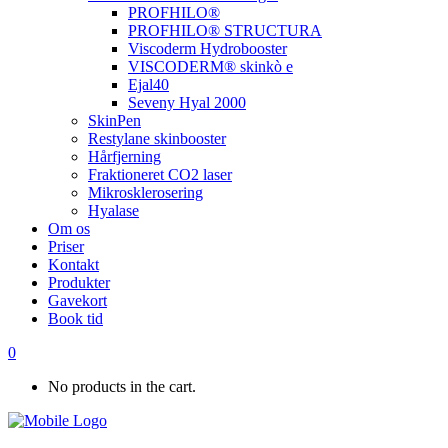
PROFHILO®
PROFHILO® STRUCTURA
Viscoderm Hydrobooster
VISCODERM® skinkò e
Ejal40
Seveny Hyal 2000
SkinPen
Restylane skinbooster
Hårfjerning
Fraktioneret CO2 laser
Mikrosklerosering
Hyalase
Om os
Priser
Kontakt
Produkter
Gavekort
Book tid
0
No products in the cart.