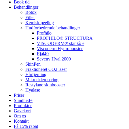
Book tid
Behandlinger
Botox
Filler
Kemisk peeling
Hudforbedrende behandlinger
Profhilo
PROFHILO® STRUCTURA
VISCODERM® skinkò e
Viscoderm Hydrobooster
Ejal40
Seveny Hyal 2000
SkinPen
Fraktioneret CO2 laser
Hårfjerning
Mikrosklerosering
Restylane skinbooster
Hyalase
Priser
Sundhed+
Produkter
Gavekort
Om os
Kontakt
Få 15% rabat