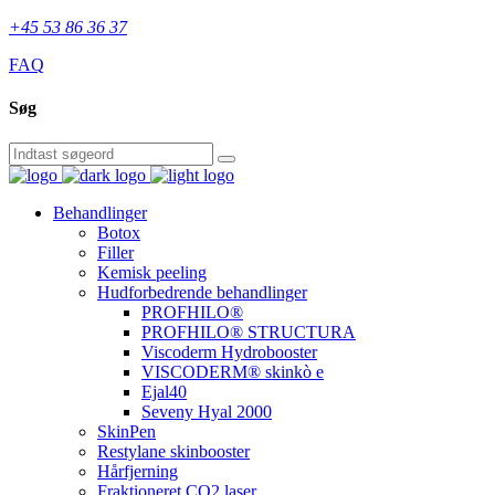
+45 53 86 36 37
FAQ
Søg
Behandlinger
Botox
Filler
Kemisk peeling
Hudforbedrende behandlinger
PROFHILO®
PROFHILO® STRUCTURA
Viscoderm Hydrobooster
VISCODERM® skinkò e
Ejal40
Seveny Hyal 2000
SkinPen
Restylane skinbooster
Hårfjerning
Fraktioneret CO2 laser