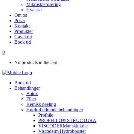
Mikrosklerosering
Hyalase
Om os
Priser
Kontakt
Produkter
Gavekort
Book tid
0
No products in the cart.
Book tid
Behandlinger
Botox
Filler
Kemisk peeling
Hudforbedrende behandlinger
Profhilo
PROFHILO® STRUCTURA
VISCODERM® skinkò e
Viscoderm Hydrobooster