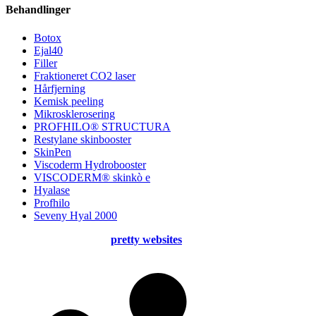
Behandlinger
Botox
Ejal40
Filler
Fraktioneret CO2 laser
Hårfjerning
Kemisk peeling
Mikrosklerosering
PROFHILO® STRUCTURA
Restylane skinbooster
SkinPen
Viscoderm Hydrobooster
VISCODERM® skinkò e
Hyalase
Profhilo
Seveny Hyal 2000
Created & designed by
pretty websites